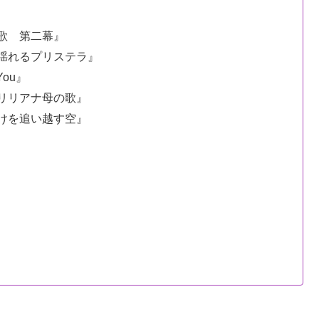
恋歌 第二幕』
に揺れるプリステラ』
You』
『リリアナ母の歌』
焼けを追い越す空』