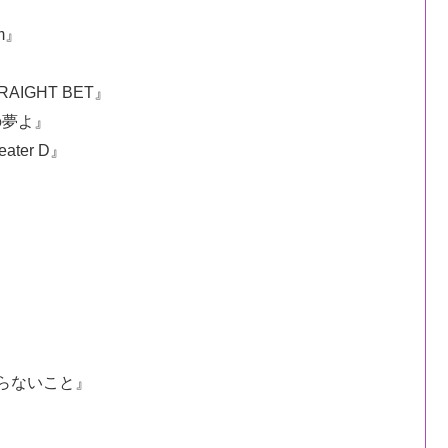
um』
AIGHT BET』
の夢よ』
ter D』
知らないこと』