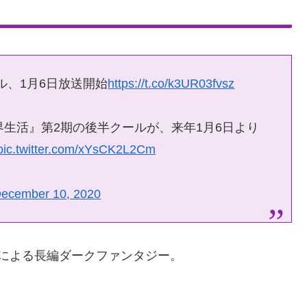
ル、1月6日放送開始
https://t.co/k3UR03fvsz
界生活』第2期の後半クールが、来年1月6日より
pic.twitter.com/xYsCK2L2Cm
ecember 10, 2020
平による長編ダークファンタジー。