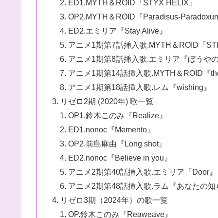
ED1.MYTH＆ROID『STYX HELIX』
OP2.MYTH＆ROID『Paradisus-Paradox
ED2.エミリア『Stay Alive』
アニメ1期第7話挿入歌.MYTH＆ROID『STR
アニメ1期第8話挿入歌.エミリア『ぼうや
アニメ1期第14話挿入歌.MYTH＆ROID『thea
アニメ1期第18話挿入歌.レム『wishing』
リゼロ2期 (2020年) 歌一覧
OP1.鈴木このみ『Realize』
ED1.nonoc『Memento』
OP2.前島麻由『Long shot』
ED2.nonoc『Believe in you』
アニメ2期第40話挿入歌.エミリア『Door』
アニメ2期第48話挿入歌.ラム『あなたの
リゼロ3期（2024年）の歌一覧
OP.鈴木このみ『Reaweave』