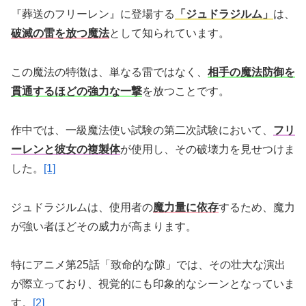
『葬送のフリーレン』に登場する
「ジュドラジルム」
は、
破滅の雷を放つ魔法
として知られています。
この魔法の特徴は、単なる雷ではなく、
相手の魔法防御を
貫通するほどの強力な一撃
を放つことです。
作中では、一級魔法使い試験の第二次試験において、
フリ
ーレンと彼女の複製体
が使用し、その破壊力を見せつけま
した。
[1]
ジュドラジルムは、使用者の
魔力量に依存
するため、魔力
が強い者ほどその威力が高まります。
特にアニメ第25話「致命的な隙」では、その壮大な演出
が際立っており、視覚的にも印象的なシーンとなっていま
す。
[2]