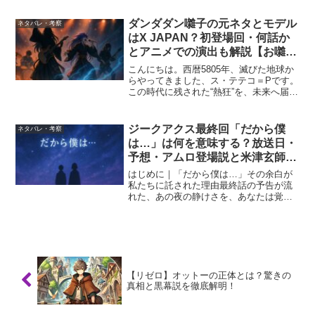
い）は、ただの“強い女性”ではありませ
ん。剣を握るその手の奥に、迷いも、寂
ダンダダン囃子の元ネタとモデル
ネタバレ・考察
しさも、そして優しさもあ...
はX JAPAN？初登場回・何話か
とアニメでの演出も解説【お囃
子・トシ要素まとめ】
こんにちは。西暦5805年、滅びた地球か
らやってきました、ス・テテコ＝Pです。
この時代に残された“熱狂”を、未来へ届け
るために観測しています。今日は、漫
画・アニメ『ダンダダン』の中でもひと
きわ強い光を放つ存在──囃子
ジークアクス最終回「だから僕
ネタバレ・考察
（HAYASii）を記録...
は…」は何を意味する？放送日・
予想・アムロ登場説と米津玄師の
主題歌を徹底考察
はじめに｜「だから僕は…」その余白が
私たちに託された理由最終話の予告が流
れた、あの夜の静けさを、あなたは覚え
ているだろうか。画面の中央に、ぽつん
と浮かび上がる5文字――「だから僕
は…」それは、終わりの言葉ではなかっ
た。むしろ始まりだった。物...
【リゼロ】オットーの正体とは？驚きの
真相と黒幕説を徹底解明！