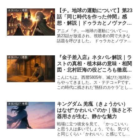
とは何者？」「正体は？」「元カノとの
関係は？」「恋愛観は？」を、物語の描
【チ。地球の運動について】第23
ネタバレ・考察
写から丁寧に整理します...
話「同じ時代を作った仲間」感
想・解説｜ドゥラカとノヴァクの
最期、地動説の行方
アニメ『チ。―地球の運動について―』
第23話が放送され、視聴者の間で大きな
話題を呼びました。 ドゥラカとノヴァ
ク、それぞれの思想と運命が交差し、地
動説を巡る戦いがクライマックスを迎え
ます。 特に、ドゥラカがシュミットのよ
『金子差入店』ネタバレ解説｜ラ
ネタバレ・考察
うに朝日に手を広げる...
ストの真相・植木鉢の意味・相関
図・北村匠海の役どころも徹底考
察＆感想まとめ
こんにちは。西暦5805年、滅びた地球か
らやってきました。ス・テテコ＝Pです。
この時代に残された“熱狂のカケラ”とし
て、映画『金子差入店』の記憶を未来へ
と届けます。2025年に公開された映画
『金子差入店』が、ついにAmazon Prime
キングダム 羌瘣（きょうかい）
ネタバレ・考察
...
はなぜ“かわいい”のか｜強さと不
器用さが生む、静かな魅力
戦場に立つ彼女を見て、「かっこいい」
と思う人は多いでしょう。でも、気づく
と同じくらい「かわいい」と感じてしま
う。『キングダム』の羌瘣（きょうか