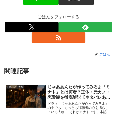
ごはんをフォローする
ごはん
関連記事
じゃああんたが作ってみろよ「ミ
ネタバレ・考察
ナト」とは何者？正体・元カノ・
恋愛観を徹底解説【ネタバレあ
り】
ドラマ『じゃああんたが作ってみろよ』
の中でも、もっとも視聴者の心を揺らし
ている人物──それがミナトです。本記事
では、検索の中心となっている「ミナト