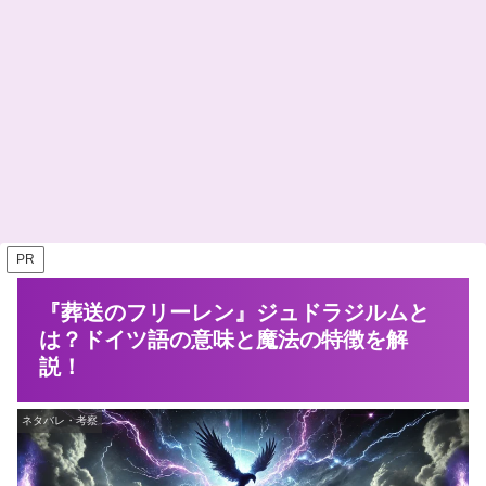
PR
『葬送のフリーレン』ジュドラジルムと
は？ドイツ語の意味と魔法の特徴を解
説！
ネタバレ・考察