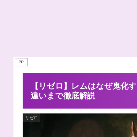
PR
【リゼロ】レムはなぜ鬼化す
違いまで徹底解説
リゼロ