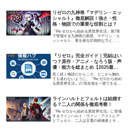
写によって「何が原因だったのか」「誰
の手によって起きたのか」という理解に
揺らぎが生まれました。そしてさらに、
リゼロの九神将『マデリン・エッ
リゼロ
死んだはずの彼女が“屍兵...
シャルト』徹底解説！強さ・性
格・物語での重要な役割とは？
『Re:ゼロから始める異世界生活』第7章
で登場する九神将の新星、マデリン・エ
ッシャルト。竜を操る圧倒的な力と、謎
に包まれた失われた種族「竜人」として
の素顔が、物語の鍵を握る存在です。こ
の記事では、マデリンの最新情報を含
『リゼロ』完全ガイド｜完結はい
リゼロ
め、彼女の強さ・性格・...
つ？原作・アニメ・なろう版・声
優・能力を総まとめ【2025最
新】
長く続く物語だからこそ、どこから触れ
ても迷わないように。『Re:ゼロから始め
る異世界生活』の”現在地を一望できる総
合ガイド”として、このページを作りまし
た。📌 物語全体を一気に把握したい方→
【リゼロ】簡単あらすじ＆ストーリー完
ラインハルトとフェルトは結婚す
リゼロ
全解説📌 キ...
る？二人の関係を徹底考察！
『Re:ゼロから始める異世界生活』に登場
するラインハルト・ヴァン・アストレア
とフェルト。二人は王選の候補者とその
騎士という関係ですが、ファンの間では