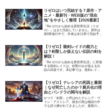
リゼロはいつ完結する？原作・ア
リゼロ
ニメ・最新刊・WEB版の“現在
地”をやさしく整理【2026最新】
『Re:ゼロから始める異世界生活（リゼ
ロ）』はまだ完結していません。原作は
第9章進行中で、作者は全11章で完結予
定。アニメ第4期は2026年放送予定、漫
画・なろう版の最新状況もやさしく解説
します。
【リゼロ】龍剣レイドの能力と
リゼロ
は？剣聖しか扱えない伝説の剣を
解説！
『Re:ゼロから始める異世界生活』に登場
する龍剣レイドは、剣聖のみが扱える伝
説の武器です。本記事では、龍剣レイド
の能力や特性を詳しく解説し、剣聖ライ
ンハルトとの関係についても掘り下げま
す。・龍剣レイドの能力一覧・剣聖にし
【リゼロ】テレシアの死因と最期
リゼロ
か扱えない理由・ライ...
｜なぜ死亡したのか？屍兵化の理
由とパンドラの関与を解説
かつて「剣聖」と呼ばれたテレシア・ヴ
ァン・アストレア。彼女の死は物語の中
でも語り継がれてきましたが、最新の描