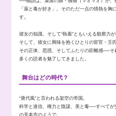
──物語は、薬屋の娘・猫猫（マオマオ）が、
「薬と毒が好き」。そのただ一点の情熱を胸
す。
彼女の知識、そして“執着”ともいえる観察力
そして、彼女に興味を抱くひとりの宦官・壬
その正体、思惑、そしてふたりの距離感──そ
多くの読者を魅了してきました。
舞台はどの時代？
“唐代風”と言われる架空の帝国。
科学と迷信、権力と陰謀、美と毒──すべてが
の見本市のようで。