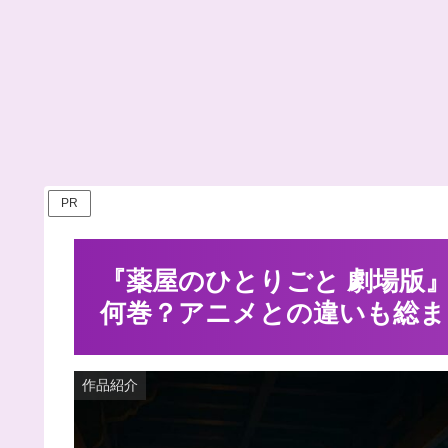
PR
『薬屋のひとりごと 劇場版
何巻？アニメとの違いも総ま
作品紹介