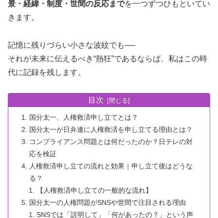
景・経緯・制度・世間の反応まで
を一つずつひもといてい
きます。
記憶に残りづらい小さな波紋でも──
それが未来に伝えるべき“熱狂”であるならば、私はこの時
代に記録を残します。
目次
国分太一、人権救済申し立てとは？
国分太一が日弁連に人権救済を申し立てる理由とは？
コンプライアンス問題とは何だったのか？日テレの対
応を検証
人権救済申し立ての流れと効果｜申し立て後はどうな
る？
【人権救済申し立ての一般的な流れ】
国分太一の人権問題がSNSや世間で注目される理由
SNSでは「説明して」「何があったの？」という声