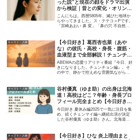
った説”と現在の顔をドラマ出演
から検証｜昔との変化・オリンパ
スCMの噂も総まとめ
こんにちは。西暦5805年、滅びた地球か
らやってきました。ス・テテコ＝Pです。
「宮崎あおい 鼻 変」「鼻の穴 不自然」
「昔と現在で違う」「整形？戻った？」
──そんなキーワードで検索してきたあな
たに向けて、今回は彼女の“顔の変化”をひ
【今日好き】葛西杏也菜（あや
キャスト・人物
も解いて...
な）の彼氏・高校・身長・腹筋・
血液型まで全部解説！チュンチョ
ン編の注目メンバーの今を追う
ABEMAの恋愛リアリティ番組『今日、好
きになりました。チュンチョン編』。そ
の中で、静かで控えめな雰囲気ながら、
ふと目を引く存在が葛西杏也菜（かさ
い・あやな）さんです。派手なリアクシ
ョンをするタイプではありませんが、
谷村優真（ゆま助）の出身は北海
キャスト・人物
「なんとなく惹かれる」「...
道！高校はどこ？年齢・身長プロ
フィール完全まとめ【今日好き／
チェンマイ編継続】
今日好き 夏休み編2025で一気に注目を集
め、続くチェンマイ編へ継続出演が決定
した谷村優真（ゆま助）さん。北海道生
まれの透明感、小柄なのに場面を明るく
する存在感。SNSでも「高校どこ？」
「出身ってほんとに北海道？」と、彼女
【今日好き】ひな 炎上理由まと
キャスト・人物
への検索が増え続け...