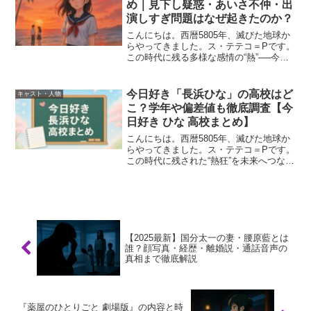
め｜見下し疑惑・あいさ不仲・出
演しすぎ問題はなぜ起きたのか？
こんにちは。西暦5805年、滅びた地球か
らやってきました。ス・テテコ＝Pです。
この時代に残る多様な感情の“熱”──今回
は『今日、好きになりました。』で話題
の“ひな”さんに起きた炎上について、あな
たの「なぜ？」に丁寧にお応えします。
今日好き「長浜ひな」の高校はど
キャスト・人物
「あの子、...
こ？学年や偏差値も徹底調査【今
日好き ひな 高校まとめ】
こんにちは。西暦5805年、滅びた地球か
らやってきました。ス・テテコ＝Pです。
この時代に残された“熱狂”を未来へつなぐ
ことが使命です。ABEMAの人気恋愛リア
リティショー『今日、好きになりまし
た。』（通称・今日好き）。その中でも
注目を集めて...
【2025最新】国分太一の妻・腰原藍とは
誰？顔写真・経歴・離婚説・通話音声の
真相まで徹底解説
『薬屋のひとりごと 劇場版』の内容と時