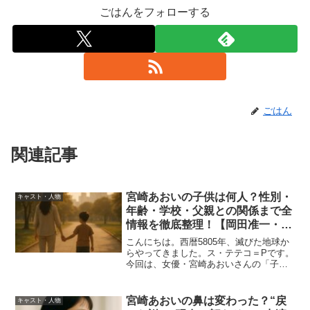
ごはんをフォローする
ごはん
関連記事
宮崎あおいの子供は何人？性別・
キャスト・人物
年齢・学校・父親との関係まで全
情報を徹底整理！【岡田准一・高
岡蒼佑との真実も】
こんにちは。西暦5805年、滅びた地球か
らやってきました。ス・テテコ＝Pです。
今回は、女優・宮崎あおいさんの「子
供」に関する情報を徹底整理していきま
す。SNSでは「子供何人いるの？」「3人
って本当？」「父親は岡田准一？」「元
宮崎あおいの鼻は変わった？“戻
キャスト・人物
夫との関係は？」...