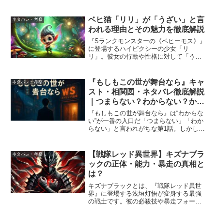
ち帰るのが、わたしの任務です。今回
は、2025年秋ドラマ『すべての恋が終わ
るとしても』について――「どんな話な
ベヒ猫「リリ」が「うざい」と言
ネタバレ・考察
の？」「原作...
われる理由とその魅力を徹底解説
『Sランクモンスターの《ベヒーモス》』
に登場するハイピクシーの少女「リ
リ」。彼女の行動や性格に対して「うざ
い」や「嫌い」といった声が聞かれるこ
とがあります。 しかし、リリのユニーク
なキャラクター性やストーリー内での役
『もしもこの世が舞台なら』キャ
ネタバレ・考察
割が高く評価されている一...
スト・相関図・ネタバレ徹底解説
｜つまらない？わからない？か
ら“面白くなってきた”へ変わる深
『もしもこの世が舞台なら』は“わからな
掘り考察
い”が一番の入口だ「つまらない」「わか
らない」と言われがちな第1話。しかし
——この違和感こそ、脚本家 三谷幸喜が
仕掛けた“観客への挑発”なのかもしれな
い。本作、 もしもこの世が舞台なら、楽
【戦隊レッド異世界】キズナブラ
ネタバレ・考察
屋はどこにある...
ックの正体・能力・暴走の真相と
は？
キズナブラックとは、『戦隊レッド異世
界』に登場する浅垣灯悟が変身する最強
の戦士です。彼の必殺技や暴走フォーム
は、特撮ファンを魅了する一方で、危険
なリスクも秘めています。特に、「パイ