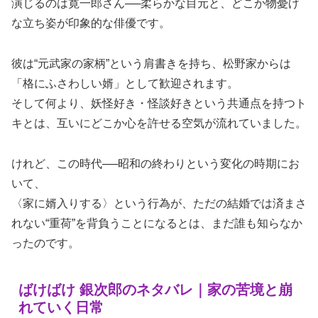
演じるのは寛一郎さん──柔らかな目元と、どこか物憂げ
な立ち姿が印象的な俳優です。
彼は“元武家の家柄”という肩書きを持ち、松野家からは
「格にふさわしい婿」として歓迎されます。
そして何より、妖怪好き・怪談好きという共通点を持つト
キとは、互いにどこか心を許せる空気が流れていました。
けれど、この時代──昭和の終わりという変化の時期にお
いて、
〈家に婿入りする〉という行為が、ただの結婚では済まさ
れない“重荷”を背負うことになるとは、まだ誰も知らなか
ったのです。
ばけばけ 銀次郎のネタバレ｜家の苦境と崩
れていく日常