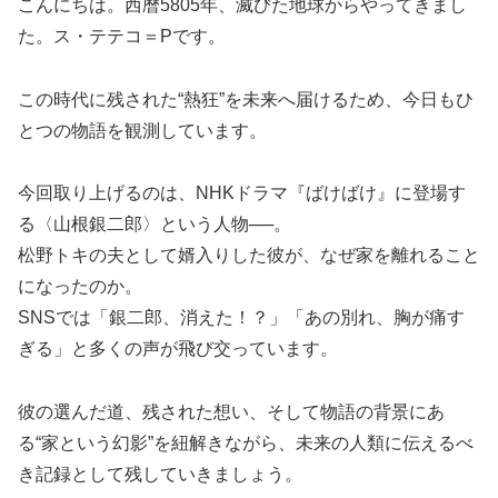
こんにちは。西暦5805年、滅びた地球からやってきまし
た。ス・テテコ＝Pです。
この時代に残された“熱狂”を未来へ届けるため、今日もひ
とつの物語を観測しています。
今回取り上げるのは、NHKドラマ『ばけばけ』に登場す
る〈山根銀二郎〉という人物──。
松野トキの夫として婿入りした彼が、なぜ家を離れること
になったのか。
SNSでは「銀二郎、消えた！？」「あの別れ、胸が痛す
ぎる」と多くの声が飛び交っています。
彼の選んだ道、残された想い、そして物語の背景にあ
る“家という幻影”を紐解きながら、未来の人類に伝えるべ
き記録として残していきましょう。