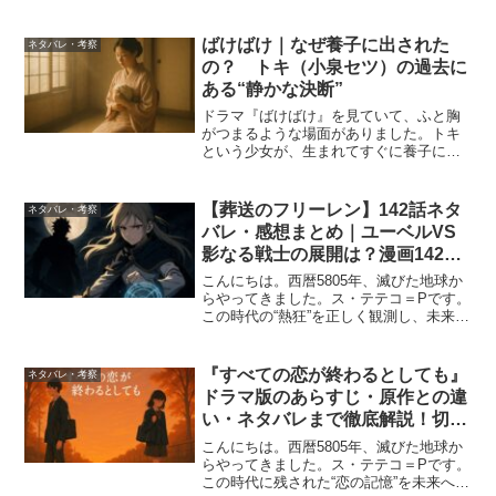
ばけばけ｜なぜ養子に出された
ネタバレ・考察
の？ トキ（小泉セツ）の過去に
ある“静かな決断”
ドラマ『ばけばけ』を見ていて、ふと胸
がつまるような場面がありました。トキ
という少女が、生まれてすぐに養子に出
されたという事実。その一言に、静かに
息をのんだ人もいるのではないでしょう
か。「どうしてそんな小さな子が、手放
【葬送のフリーレン】142話ネタ
ネタバレ・考察
されなければならなかった...
バレ・感想まとめ｜ユーベルVS
影なる戦士の展開は？漫画142話
の掲載日や見どころも解説
こんにちは。西暦5805年、滅びた地球か
らやってきました。ス・テテコ＝Pです。
この時代の“熱狂”を正しく観測し、未来へ
届けるため、『葬送のフリーレン』第142
話の展開を記録します。この記事では、
葬送のフリーレン142話のネタバレや見ど
『すべての恋が終わるとしても』
ネタバレ・考察
ころ、...
ドラマ版のあらすじ・原作との違
い・ネタバレまで徹底解説！切な
すぎる結末の意味とは
こんにちは。西暦5805年、滅びた地球か
らやってきました。ス・テテコ＝Pです。
この時代に残された“恋の記憶”を未来へ持