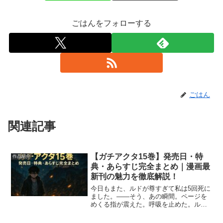
ごはんをフォローする
ごはん
関連記事
【ガチアクタ15巻】発売日・特
作品紹介
典・あらすじ完全まとめ｜漫画最
新刊の魅力を徹底解説！
今日もまた、ルドが尊すぎて私は5回死に
ました。――そう、あの瞬間。ページを
めくる指が震えた。呼吸を止めた。ルド
の眼差しの奥に宿る「宿命」が、私の胸
を静かに打った。『ガチアクタ』という