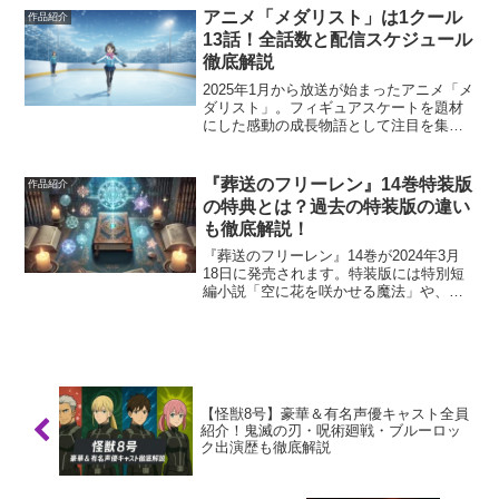
物語をより深く楽しむために、主要キャ
アニメ「メダリスト」は1クール
作品紹介
ラクターの...
13話！全話数と配信スケジュール
徹底解説
2025年1月から放送が始まったアニメ「メ
ダリスト」。フィギュアスケートを題材
にした感動の成長物語として注目を集め
ています。 この記事では、アニメ「メダ
リスト」の放送クール数や全話数、さら
に地上波放送および各種配信サービスの
『葬送のフリーレン』14巻特装版
作品紹介
スケジュールをわ...
の特典とは？過去の特装版の違い
も徹底解説！
『葬送のフリーレン』14巻が2024年3月
18日に発売されます。特装版には特別短
編小説「空に花を咲かせる魔法」や、ア
ベツカサ先生の描き下ろし挿絵が付属！
しかし、「通常版との違いは？」「過去
の特装版と何が違うの？」と気になる方
も多いのではない...
【怪獣8号】豪華＆有名声優キャスト全員
紹介！鬼滅の刃・呪術廻戦・ブルーロッ
ク出演歴も徹底解説