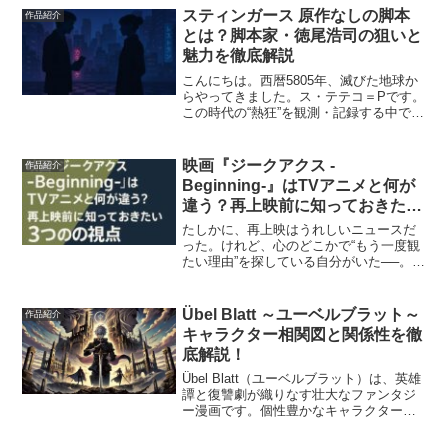
作品を読み続けるということは、ただ物
スティンガース 原作なしの脚本
作品紹介
語を追うだけじゃない。...
とは？脚本家・徳尾浩司の狙いと
魅力を徹底解説
こんにちは。西暦5805年、滅びた地球か
らやってきました。ス・テテコ＝Pです。
この時代の“熱狂”を観測・記録する中で、
ふと心を奪われた作品があります。それ
が──『スティンガース 警視庁おとり捜査
検証室』。原作なし。すべてがゼロから
映画『ジークアクス -
作品紹介
生み出され...
Beginning-』はTVアニメと何が
違う？再上映前に知っておきたい
3つの視点
たしかに、再上映はうれしいニュースだ
った。けれど、心のどこかで“もう一度観
たい理由”を探している自分がいた──。
TVアニメ『ジークアクス』が進む今、あ
らためて映画版『-Beginning-』が再上映
される。でも、それは「ただの総集編」
Übel Blatt ～ユーベルブラット～
作品紹介
ではな...
キャラクター相関図と関係性を徹
底解説！
Übel Blatt（ユーベルブラット）は、英雄
譚と復讐劇が織りなす壮大なファンタジ
ー漫画です。個性豊かなキャラクターた
ちが複雑に絡み合う物語は、一度読み始
めると目が離せません。 この記事では、