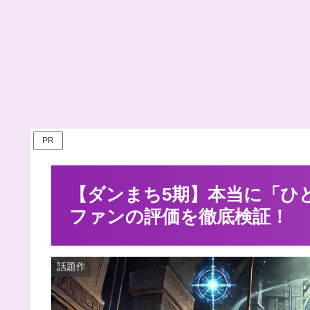
PR
【ダンまち5期】本当に「ひ
ファンの評価を徹底検証！
話題作