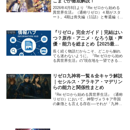
こまでか徹底解説！
2026年4月8日より『Re:ゼロから始める
異世界生活』（通称リゼロ）４期がスタ
ート。4期は喪失編（11話）と奪還編（8
話）の全19話構成です。配信サービスの
ランキングで１位を獲得しており、リゼ
ロは放送開始から10年が経った今でも盛
『リゼロ』完全ガイド｜完結はい
リゼロ
り上がり...
つ？原作・アニメ・なろう版・声
優・能力を総まとめ【2025最
新】
長く続く物語だからこそ、どこから触れ
ても迷わないように。『Re:ゼロから始め
る異世界生活』の”現在地を一望できる総
合ガイド”として、このページを作りまし
た。📌 物語全体を一気に把握したい方→
【リゼロ】簡単あらすじ＆ストーリー完
リゼロ九神将一覧＆全キャラ解説
リゼロ
全解説📌 キ...
｜セシルス・アラキア・マデリン
らの能力と関係性まとめ
『Re:ゼロから始める異世界生活』（通称
リゼロ）において、神聖ヴォラキア帝国
の象徴とも言える存在──それが「九神
将」です。個性豊かな面々が揃うこの最
強集団、登場当初は「敵か？味方か？」
と混乱した人も多かったのではないでし
ょうか。しかも彼らの...