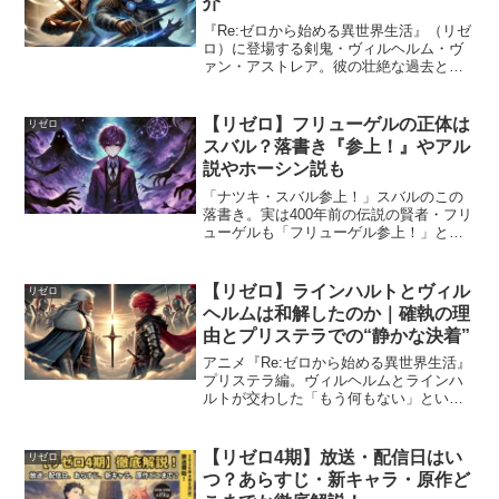
介
『Re:ゼロから始める異世界生活』（リゼ
ロ）に登場する剣鬼・ヴィルヘルム・ヴ
ァン・アストレア。彼の壮絶な過去と現
在の姿を演じ分けた声優は誰なのか、気
になる方も多いのではないでしょうか？
本記事では、ヴィルヘルムの若い頃と現
【リゼロ】フリューゲルの正体は
リゼロ
在を演じた声優につ...
スバル？落書き『参上！』やアル
説やホーシン説も
「ナツキ・スバル参上！」スバルのこの
落書き。実は400年前の伝説の賢者・フリ
ューゲルも「フリューゲル参上！」とと
いう落書きを残しています。ファンの間
で長らく囁かれている「スバル＝フリュ
ーゲル同一人物説」。この記事ではフリ
【リゼロ】ラインハルトとヴィル
リゼロ
ューゲルの正体を考察...
ヘルムは和解したのか｜確執の理
由とプリステラでの“静かな決着”
アニメ『Re:ゼロから始める異世界生活』
プリステラ編。ヴィルヘルムとラインハ
ルトが交わした「もう何もない」という
言葉は、多くの視聴者に「二人は和解し
たのか？」という疑問を残しました。結
論から言えば、両者の間に“明確な和解”は
【リゼロ4期】放送・配信日はい
リゼロ
描かれていません...
つ？あらすじ・新キャラ・原作ど