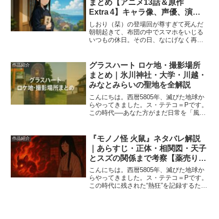
まとめ【アニメ13話＆原作
Extra 4】キャラ像、声優、演出
に迫る！
しおり（栞）の登場回が尊すぎて死んだ
朝朝起きて、布団の中でスマホをいじる
いつもの休日。その日、なにげなく再生
した『ぐらんぶる』の第13話で、私は5回
くらい死んだ。その理由はただひとつ
——妹・北原栞（しおり）の登場であ
グラスハート ロケ地・撮影場所
作品紹介
る。ぐらんぶるといえば、...
まとめ｜氷川神社・大学・川越・
みなとみらいの聖地を全解説
こんにちは。西暦5805年、滅びた地球か
らやってきました。ス・テテコ＝Pです。
この時代──あなた方がまだ日常を「風
景」として持っていた頃。そこには、物
語と現実が静かに溶け合う瞬間がありま
した。ドラマ『グラスハート』もまた、
『モノノ怪 火鼠』ネタバレ解説
作品紹介
その一片です。氷川...
｜あらすじ・正体・相関図・天子
とスズの関係まで考察【薬売りが
許せない理由とは】
こんにちは。西暦5805年、滅びた地球か
らやってきました。ス・テテコ＝Pです。
この時代に残された“熱狂”を記録するた
め、私はあなたの記憶に触れています。
今回観測するのは、2025年3月に劇場公開
され、同年8月14日よりNetflixで世界配...