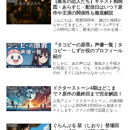
【匿名の恋人たち】キャスト相関
作品紹介
図・あらすじ・配信日はいつ？原
作や主演の関係性も徹底解説
こんにちは。西暦5805年、滅びた地球か
らやってきました。ス・テテコ＝Pです。
この時代に咲く、匿名の恋──それを描い
たNetflixシリーズ『匿名の恋人たち』
に、静かな熱狂が広がっています。SNS
で「小栗旬とハン・ヒョジュが共演して
『タコピーの原罪』声優一覧｜タ
作品紹介
るって本...
コピー・しずか役のプロフィール
紹介
たしかに、あの声には、無垢さと不穏さ
が同居していた。でも、それが誰の声な
のか、すぐにはわからなかった──。『タ
コピーの原罪』のアニメ化にともない、
あの“声”の正体を改めてたどってみたくな
った人のために、今回はキャスト情報を
ドクターストーン4期はどこま
作品紹介
丁寧に整理してみた...
で？原作の最終回まで完全解説！
人気アニメ『ドクターストーン』の第4期
が、いよいよ2025年1月9日から放送スタ
ートします。ファンの間で話題となって
いるのは、「4期は原作のどこまで描かれ
るのか？」という疑問です。この記事で
は、ドクターストーン4期がどのエピソー
ぐらんぶる 栞（しおり）登場回
作品紹介
ドから始まり...