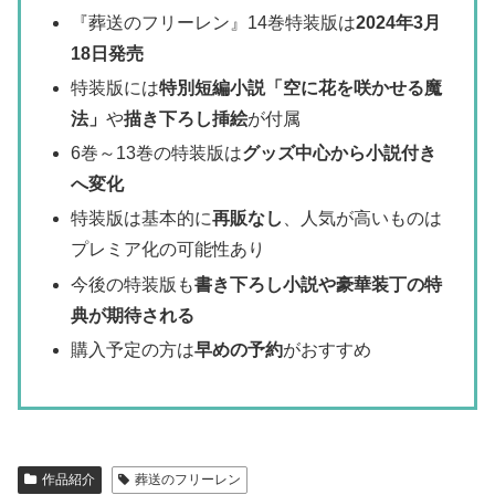
『葬送のフリーレン』14巻特装版は
2024年3月
18日発売
特装版には
特別短編小説「空に花を咲かせる魔
法」
や
描き下ろし挿絵
が付属
6巻～13巻の特装版は
グッズ中心から小説付き
へ変化
特装版は基本的に
再販なし
、人気が高いものは
プレミア化の可能性あり
今後の特装版も
書き下ろし小説や豪華装丁の特
典が期待される
購入予定の方は
早めの予約
がおすすめ
作品紹介
葬送のフリーレン