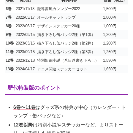
巻数
発売日
特典内容
価格（税込）
6巻
2021/11/18
魔導書風カレンダー2022
1,500円
7巻
2022/03/17
オールキャラトランプ
1,800円
8巻
2022/06/17
デザインステッカー20種
1,000円
9巻
2022/09/15
描き下ろし缶バッジ2種（第1弾）
1,200円
10巻
2023/03/16
描き下ろし缶バッジ2種（第2弾）
1,200円
11巻
2023/09/15
描き下ろし缶バッジ2種（第3弾）
1,250円
12巻
2023/12/18
特別短編小説（八目迷書き下ろし）
1,590円
13巻
2024/04/17
アニメ関連ステッカーセット
1,650円
歴代特装版のポイント
6巻〜11巻
はグッズ系の特典が中心（カレンダー・ト
ランプ・缶バッジなど）
12巻以降
は特別小説やステッカーなど、よりストー