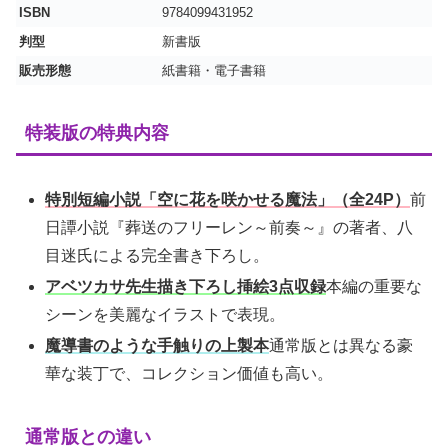
ISBN
9784099431952
判型
新書版
販売形態
紙書籍・電子書籍
特装版の特典内容
特別短編小説「空に花を咲かせる魔法」（全24P）
前
日譚小説『葬送のフリーレン～前奏～』の著者、八
目迷氏による完全書き下ろし。
アベツカサ先生描き下ろし挿絵3点収録
本編の重要な
シーンを美麗なイラストで表現。
魔導書のような手触りの上製本
通常版とは異なる豪
華な装丁で、コレクション価値も高い。
通常版との違い